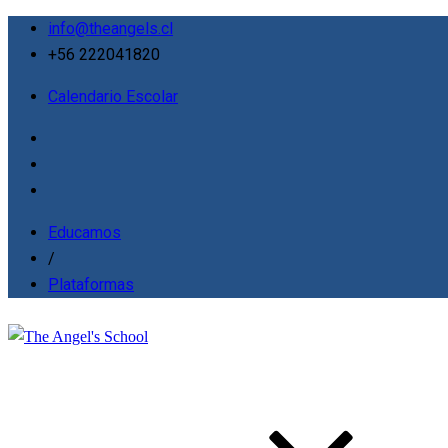
info@theangels.cl
+56 222041820
Calendario Escolar
Educamos
/
Plataformas