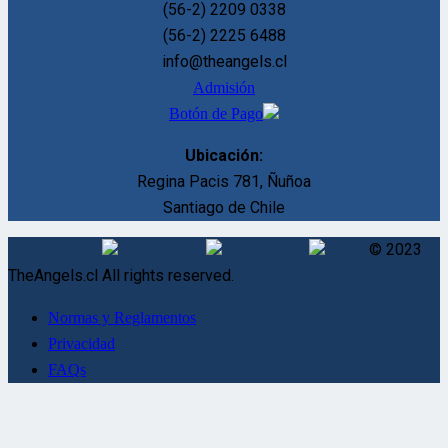
(56-2) 2209 0338
(56-2) 2225 6488
info@theangels.cl
Admisión
Botón de Pago
Ubicación:
Regina Pacis 781, Ñuñoa
Santiago de Chile
© 2023
TheAngels.cl All rights reserved.
Normas y Reglamentos
Privacidad
FAQs