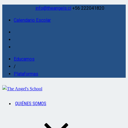
info@theangels.cl
+56 222041820
Calendario Escolar
Educamos
/
Plataformas
QUIÉNES SOMOS