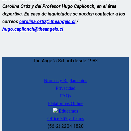
Carolina Ortiz y del Profesor Hugo Capllonch, en el área
deportiva. En caso de inquietudes se pueden contactar a los
correos
carolina.ortiz@theangels.cl
/
hugo.capllonch@theangels.cl
The Angel’s School desde 1983
Normas y Reglamentos
Privacidad
FAQs
Plataformas Online
Educamos
Office 365 y Teams
(56-2) 2204 1820