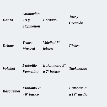
Animación
Jazz y
Danza
2D y
Bordado
Creación
Stopmotion
Teatro
Voleibol
7º
Debate
Fieltro
Musical
básico
Futbolito
Balonmano
5º
Voleibol
Taekwondo
Femenino
a 7º básico
Futbolito
7º
Futbolito
Iº
Básquetbol
y 8º básico
a IVº medio