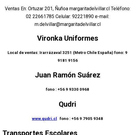
Ventas En: Ortuzar 201, Ñuñoa margaritadelvillar.cl Teléfono:
02 22661785 Celular: 92221890 e-mail:
m.delvillar@margaritadelvillar.cl
Vironka Uniformes
Local de ventas:
Irarrázaval 3251 (Metro Chile España) fono: 9
9181 9156
Juan Ramón Suárez
fono : +56 9 9330 0968
Qudri
www.qudri.cl
fono : +56 9 7905 9348
Transportes Escolares