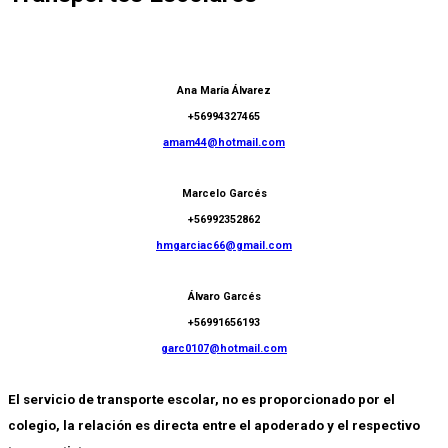
Ana María Álvarez
+56994327465
amam44@hotmail.com
Marcelo Garcés
+56992352862
hmgarciac66@gmail.com
Álvaro Garcés
+56991656193
garc0107@hotmail.com
E
l servicio de transporte escolar, no es proporcionado por el
colegio
,
la relación es directa entre el apoderado y el respectivo