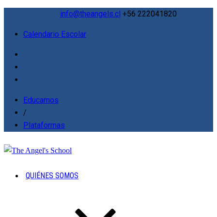
info@theangels.cl
+56 222041820
Calendario Escolar
Educamos
/
Plataformas
QUIÉNES SOMOS