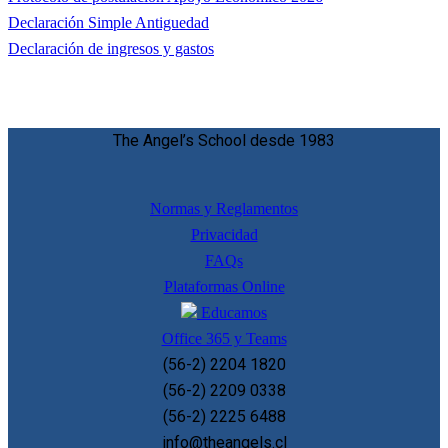
Declaración Simple Antiguedad
Declaración de ingresos y gastos
The Angel’s School desde 1983
Normas y Reglamentos
Privacidad
FAQs
Plataformas Online
Educamos
Office 365 y Teams
(56-2) 2204 1820
(56-2) 2209 0338
(56-2) 2225 6488
info@theangels.cl