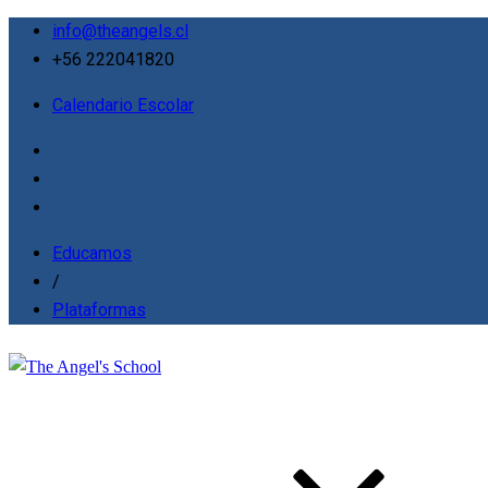
info@theangels.cl
+56 222041820
Calendario Escolar
Educamos
/
Plataformas