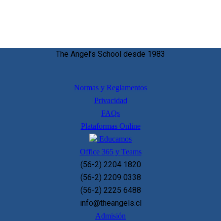
The Angel’s School desde 1983
Normas y Reglamentos
Privacidad
FAQs
Plataformas Online
Educamos
Office 365 y Teams
(56-2) 2204 1820
(56-2) 2209 0338
(56-2) 2225 6488
info@theangels.cl
Admisión