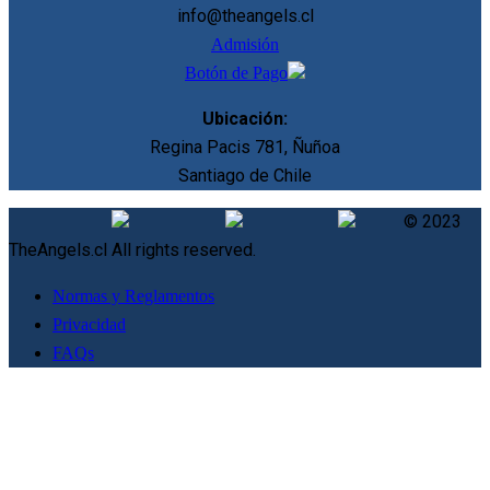
info@theangels.cl
Admisión
Botón de Pago
Ubicación:
Regina Pacis 781, Ñuñoa
Santiago de Chile
© 2023
TheAngels.cl All rights reserved.
Normas y Reglamentos
Privacidad
FAQs