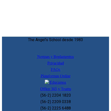
The Angel’s School desde 1983
Normas y Reglamentos
Privacidad
FAQs
Plataformas Online
Educamos
Office 365 y Teams
(56-2) 2204 1820
(56-2) 2209 0338
(56-2) 2225 6488