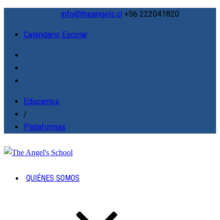
info@theangels.cl
+56 222041820
Calendario Escolar
Educamos
/
Plataformas
QUIÉNES SOMOS