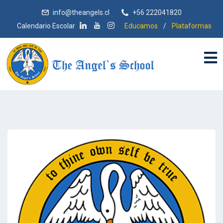
info@theangels.cl
+56 222041820
Calendario Escolar
Educamos
/
Plataformas