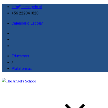
info@theangels.cl
+56 222041820
Calendario Escolar
Educamos
/
Plataformas