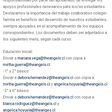
responsabilidad por parte del apoderado, de entregar los
apoyos profesionales necesarios para los/as estudiantes.
Destacamos la importancia del trabajo colaborativo colegio-
familia en beneficio del desarrollo de nuestros estudiantes,
siempre apoyados en el acompañamiento de los equipos
correspondientes. Los documentos deben ser adjuntados a
los siguientes mails, según cada curso:
Educación Inicial:
Enviar a
mariana.vega@theangels.cl
con copia a
mirtha.guerra@theangels.cl
-1° y 2° básico
Enviar a
debora.hernandez@theangels.cl
con copia a
mirtha.guerra@theangels.cl
y
angelica.hoyuela@theangels.cl
-3° a 6° básico
Enviar a
debora.hernandez@theangels.cl
con copia a
blanca.rodriguez@theangels.cl
y
angelica.hoyuela@theanges.cl