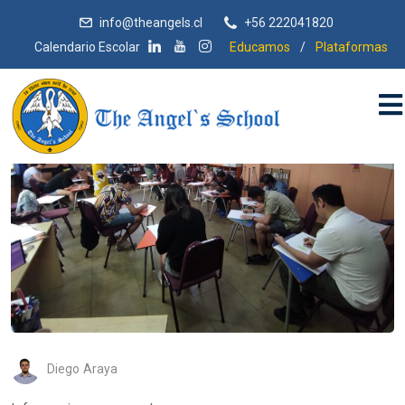
info@theangels.cl
+56 222041820
Calendario Escolar
Educamos
/
Plataformas
Diego Araya