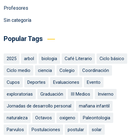
Profesores
Sin categoría
Popular Tags
2025
arbol
biologia
Café Literario
Ciclo básico
Ciclo medio
ciencia
Colegio
Coordinación
Cupos
Deportes
Evaluaciones
Evento
exploratorias
Graduación
III Medios
Invierno
Jornadas de desarrollo personal
mañana infantil
naturaleza
Octavos
oxigeno
Paleontologia
Parvulos
Postulaciones
postular
solar