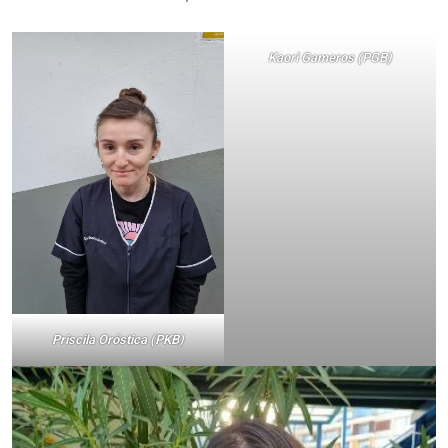
Kaori Gameros (PGB)
Priscila Oróstica (PKB)