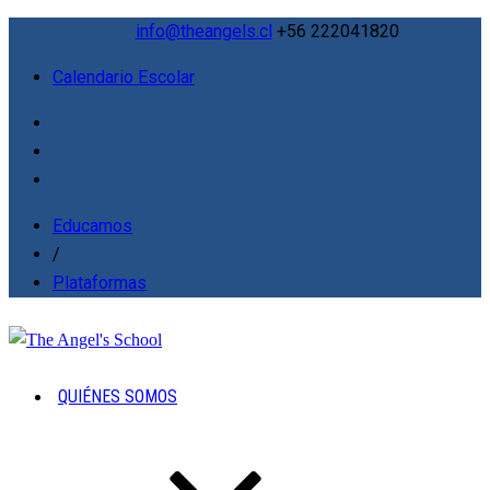
info@theangels.cl
+56 222041820
Calendario Escolar
Educamos
/
Plataformas
QUIÉNES SOMOS