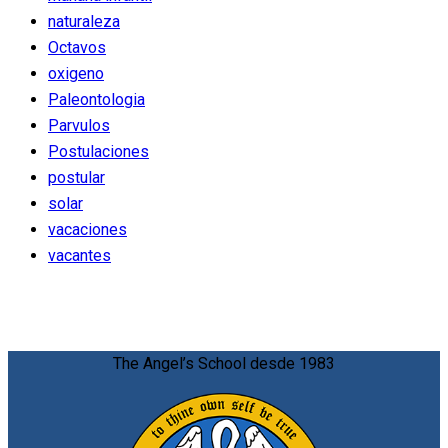
naturaleza
Octavos
oxigeno
Paleontologia
Parvulos
Postulaciones
postular
solar
vacaciones
vacantes
The Angel’s School desde 1983