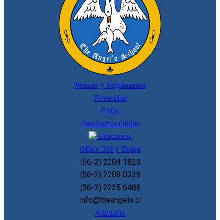
Normas y Reglamentos
Privacidad
FAQs
Plataformas Online
Educamos
Office 365 y Teams
(56-2) 2204 1820
(56-2) 2209 0338
(56-2) 2225 6488
info@theangels.cl
Admisión