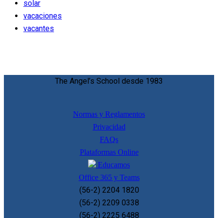
solar
vacaciones
vacantes
The Angel’s School desde 1983
Normas y Reglamentos
Privacidad
FAQs
Plataformas Online
Educamos
Office 365 y Teams
(56-2) 2204 1820
(56-2) 2209 0338
(56-2) 2225 6488