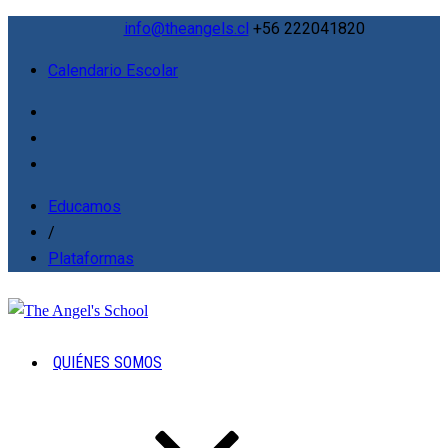
info@theangels.cl
+56 222041820
Calendario Escolar
Educamos
/
Plataformas
QUIÉNES SOMOS