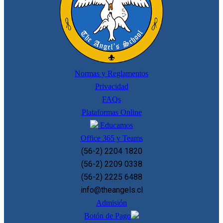
Normas y Reglamentos
Privacidad
FAQs
Plataformas Online
Educamos
Office 365 y Teams
(56-2) 2204 1820
(56-2) 2209 0338
(56-2) 2225 6488
info@theangels.cl
Admisión
Botón de Pago