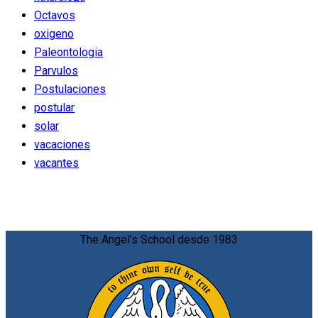
Octavos
oxigeno
Paleontologia
Parvulos
Postulaciones
postular
solar
vacaciones
vacantes
The Angel’s School desde 1983