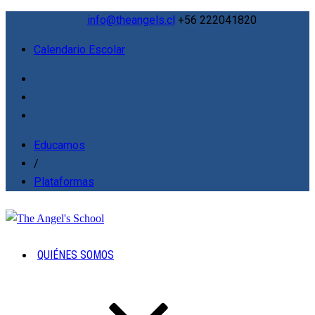
info@theangels.cl
+56 222041820
Calendario Escolar
Educamos
/
Plataformas
QUIÉNES SOMOS