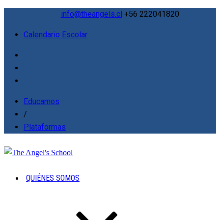
info@theangels.cl
+56 222041820
Calendario Escolar
Educamos
/
Plataformas
QUIÉNES SOMOS