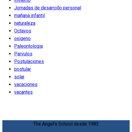
Invierno
Jornadas de desarrollo personal
mañana infantil
naturaleza
Octavos
oxigeno
Paleontologia
Parvulos
Postulaciones
postular
solar
vacaciones
vacantes
The Angel’s School desde 1983