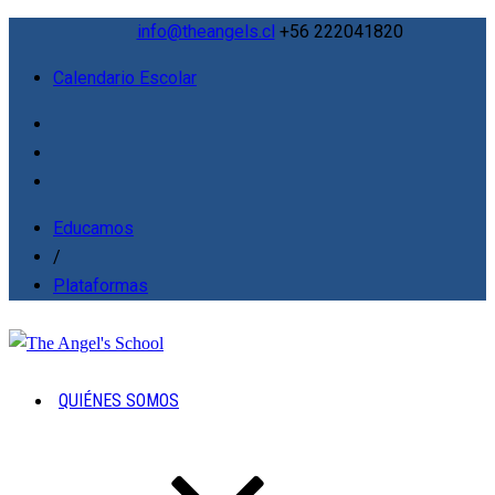
info@theangels.cl
+56 222041820
Calendario Escolar
Educamos
/
Plataformas
QUIÉNES SOMOS