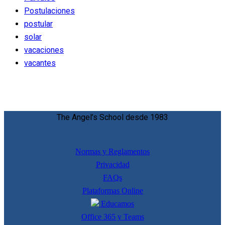
Postulaciones
postular
solar
vacaciones
vacantes
The Angel’s School desde 1983
Normas y Reglamentos
Privacidad
FAQs
Plataformas Online
Educamos
Office 365 y Teams