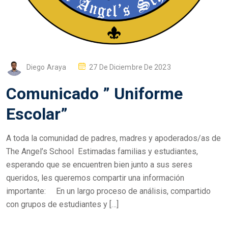
P
Diego Araya
27 De Diciembre De 2023
O
Comunicado ” Uniforme
S
T
Escolar”
E
D
A toda la comunidad de padres, madres y apoderados/as de
O
The Angel’s School Estimadas familias y estudiantes,
N
esperando que se encuentren bien junto a sus seres
queridos, les queremos compartir una información
importante: En un largo proceso de análisis, compartido
con grupos de estudiantes y […]