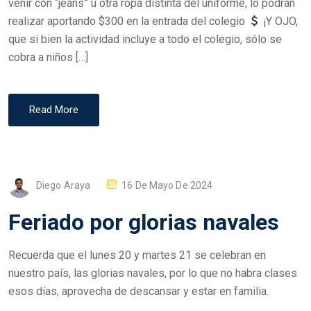
venir con “jeans” u otra ropa distinta del uniforme, lo podrán
D
realizar aportando $300 en la entrada del colegio
¡Y OJO,
O
que si bien la actividad incluye a todo el colegio, sólo se
N
cobra a niños […]
Read More
P
Diego Araya
16 De Mayo De 2024
O
Feriado por glorias navales
S
T
Recuerda que el lunes 20 y martes 21 se celebran en
E
nuestro país, las glorias navales, por lo que no habra clases
D
esos días, aprovecha de descansar y estar en familia.
O
N