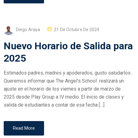
P
Diego Araya
21 De Octubre De 2024
O
Nuevo Horario de Salida para
S
T
2025
E
D
Estimados padres, madres y apoderados, gusto saludarlos.
O
Queremos informar que The Angel’s School realizará un
N
ajuste en el horario de los viernes a partir de marzo de
2025 desde Play Group a IV medio. El inicio de clases y
salida de estudiantes a contar de esa fecha […]
Read More