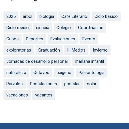
2025
arbol
biologia
Café Literario
Ciclo básico
Ciclo medio
ciencia
Colegio
Coordinación
Cupos
Deportes
Evaluaciones
Evento
exploratorias
Graduación
III Medios
Invierno
Jornadas de desarrollo personal
mañana infantil
naturaleza
Octavos
oxigeno
Paleontologia
Parvulos
Postulaciones
postular
solar
vacaciones
vacantes