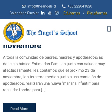
info@theangels.cl
+56 222041820
Calendario Escolar
Educamos
/
Plataformas
P
Diego Araya
22 De Noviembre De 2024
O
Mañana infantil 23 de
S
T
noviembre
E
D
A toda la comunidad de padres, madres y apoderados/as
O
del ciclo básico Estimadas Familias, junto con saludar muy
N
afectuosamente, les contamos que el próximo 23 de
noviembre, los terceros medios, junto a una comisión de
apoderados, realizarán una nueva “mañana infantil” para
recaudar fondos para […]
Read More