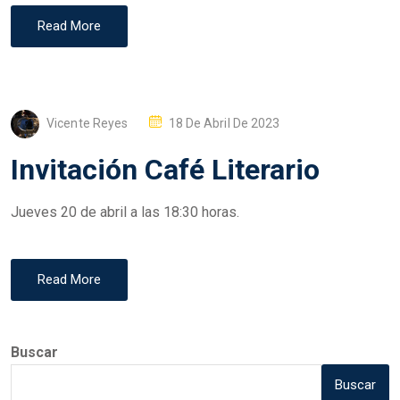
Read More
P
Vicente Reyes
18 De Abril De 2023
O
Invitación Café Literario
S
T
Jueves 20 de abril a las 18:30 horas.
E
D
O
Read More
N
Buscar
Buscar