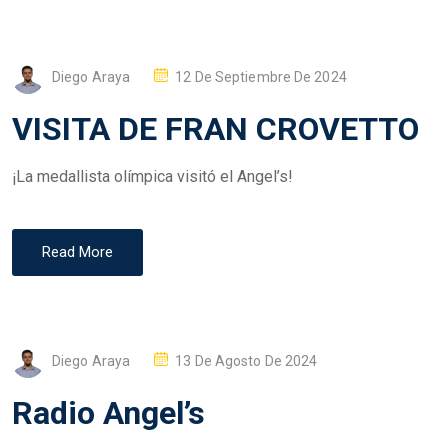
P
Diego Araya
12 De Septiembre De 2024
O
VISITA DE FRAN CROVETTO
S
T
¡La medallista olímpica visitó el Angel’s!
E
D
O
Read More
N
P
Diego Araya
13 De Agosto De 2024
O
Radio Angel’s
S
T