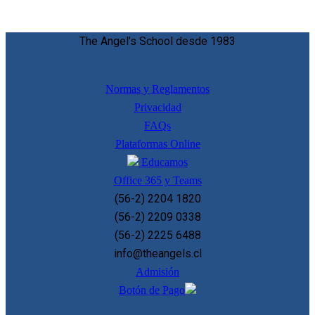
The Angel’s School desde 1983
Normas y Reglamentos
Privacidad
FAQs
Plataformas Online
Educamos
Office 365 y Teams
(56-2) 2204 1820
(56-2) 2209 0338
(56-2) 2225 6488
info@theangels.cl
Admisión
Botón de Pago