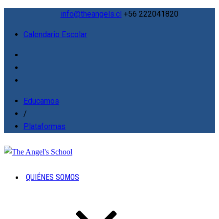
info@theangels.cl
+56 222041820
Calendario Escolar
Educamos
/
Plataformas
QUIÉNES SOMOS