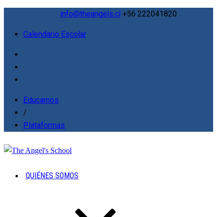
info@theangels.cl
+56 222041820
Calendario Escolar
Educamos
/
Plataformas
QUIÉNES SOMOS