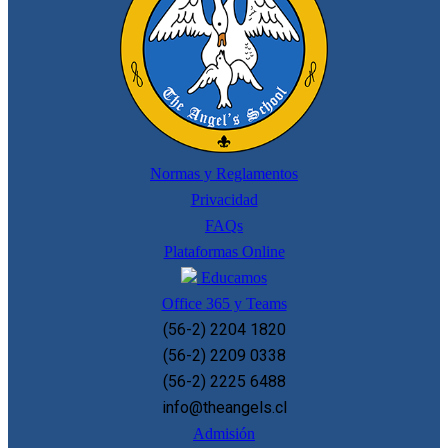
Normas y Reglamentos
Privacidad
FAQs
Plataformas Online
Educamos
Office 365 y Teams
(56-2) 2204 1820
(56-2) 2209 0338
(56-2) 2225 6488
info@theangels.cl
Admisión