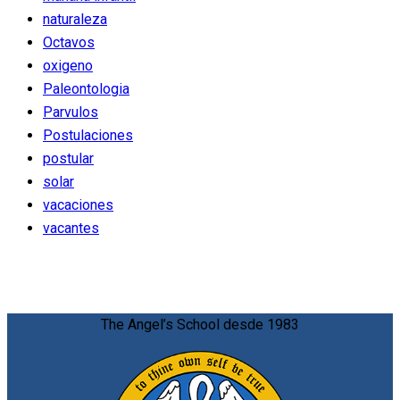
naturaleza
Octavos
oxigeno
Paleontologia
Parvulos
Postulaciones
postular
solar
vacaciones
vacantes
The Angel’s School desde 1983