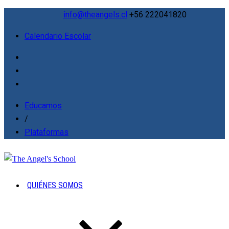
info@theangels.cl
+56 222041820
Calendario Escolar
Educamos
/
Plataformas
QUIÉNES SOMOS