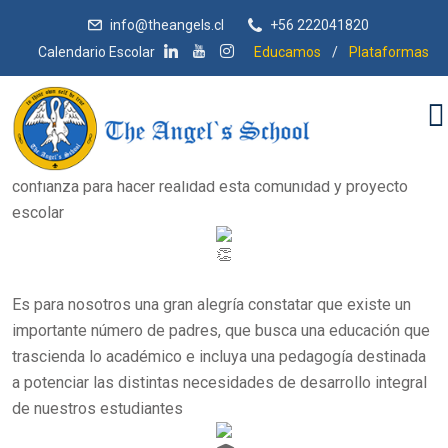
info@theangels.cl
+56 222041820
Calendario Escolar
Educamos
/
Plataformas
Diego Araya
La Dirección agradece a cada uno(a) de ustedes, quienes, en
conjunto a nuestros docentes y funcionarios, construimos
confianza para hacer realidad esta comunidad y
proyecto
escolar
Es para nosotros una gran alegría constatar que existe un
importante número de padres, que busca una educación que
trascienda lo académico e incluya una pedagogía destinada
a potenciar las distintas necesidades de desarrollo integral
de nuestros estudiantes