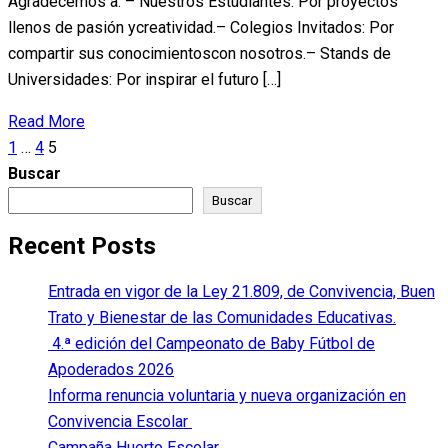
Agradecemos a: – Nuestros Estudiantes: Por proyectos
llenos de pasión ycreatividad.– Colegios Invitados: Por
compartir sus conocimientoscon nosotros.– Stands de
Universidades: Por inspirar el futuro […]
Read More
Paginación
1
…
4
5
de
Buscar
entradas
Buscar
Recent Posts
Entrada en vigor de la Ley 21.809, de Convivencia, Buen
Trato y Bienestar de las Comunidades Educativas.
4.ª edición del Campeonato de Baby Fútbol de
Apoderados 2026
Informa renuncia voluntaria y nueva organización en
Convivencia Escolar
Campaña Huerto Escolar