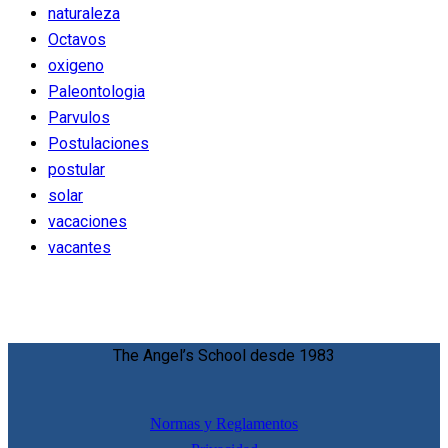
naturaleza
Octavos
oxigeno
Paleontologia
Parvulos
Postulaciones
postular
solar
vacaciones
vacantes
The Angel’s School desde 1983
Normas y Reglamentos