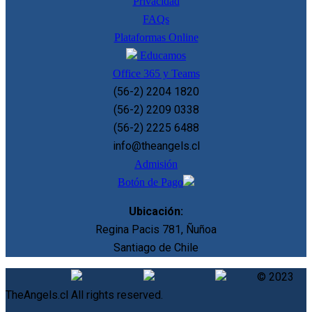
Privacidad
FAQs
Plataformas Online
Educamos
Office 365 y Teams
(56-2) 2204 1820
(56-2) 2209 0338
(56-2) 2225 6488
info@theangels.cl
Admisión
Botón de Pago
Ubicación:
Regina Pacis 781, Ñuñoa
Santiago de Chile
© 2023
TheAngels.cl All rights reserved.