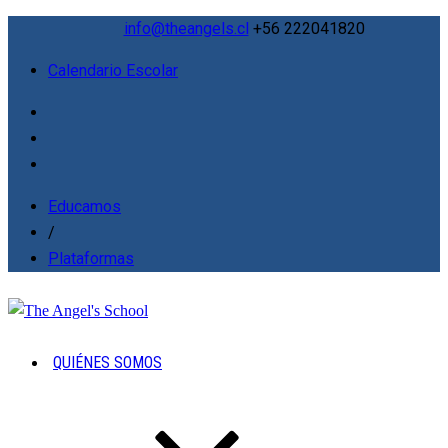
info@theangels.cl
+56 222041820
Calendario Escolar
Educamos
/
Plataformas
QUIÉNES SOMOS