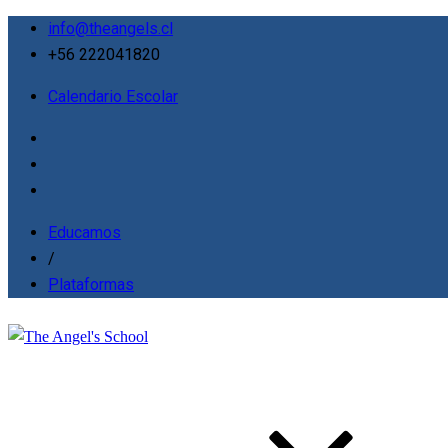
info@theangels.cl
+56 222041820
Calendario Escolar
Educamos
/
Plataformas