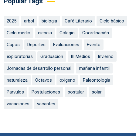
Popular Tags
2025
arbol
biologia
Café Literario
Ciclo básico
Ciclo medio
ciencia
Colegio
Coordinación
Cupos
Deportes
Evaluaciones
Evento
exploratorias
Graduación
III Medios
Invierno
Jornadas de desarrollo personal
mañana infantil
naturaleza
Octavos
oxigeno
Paleontologia
Parvulos
Postulaciones
postular
solar
vacaciones
vacantes