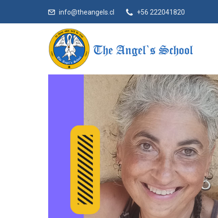
info@theangels.cl
+56 222041820