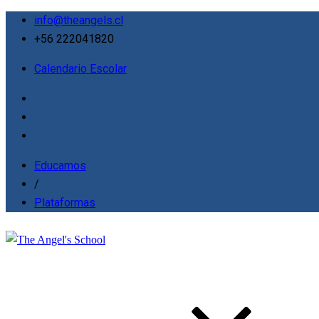
info@theangels.cl
+56 222041820
Calendario Escolar
Educamos
/
Plataformas