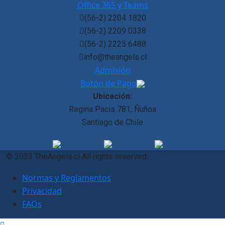
Office 365 y Teams
(56-2) 2204 1820
(56-2) 2209 0338
(56-2) 2225 6488
info@theangels.cl
Admisión
Botón de Pago
Ubicación:
Regina Pacis 781, Ñuñoa
Santiago de Chile
© 2023 TheAngels.cl All rights reserved.
Normas y Reglamentos
Privacidad
FAQs