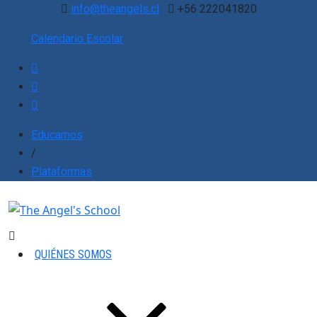
info@theangels.cl
+56 222041820
Calendario Escolar
Educamos
/
Plataformas
QUIÉNES SOMOS