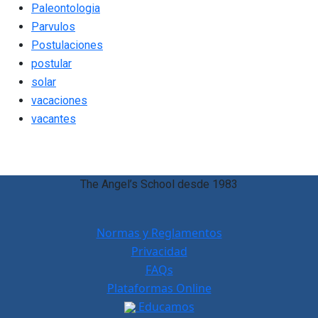
Paleontologia
Parvulos
Postulaciones
postular
solar
vacaciones
vacantes
The Angel’s School desde 1983
Normas y Reglamentos
Privacidad
FAQs
Plataformas Online
Educamos