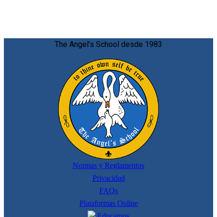
The Angel’s School desde 1983
Normas y Reglamentos
Privacidad
FAQs
Plataformas Online
Educamos