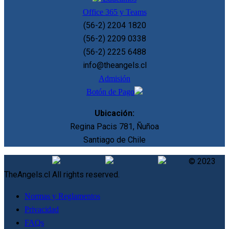
Office 365 y Teams
(56-2) 2204 1820
(56-2) 2209 0338
(56-2) 2225 6488
info@theangels.cl
Admisión
Botón de Pago
Ubicación:
Regina Pacis 781, Ñuñoa
Santiago de Chile
© 2023
TheAngels.cl All rights reserved.
Normas y Reglamentos
Privacidad
FAQs