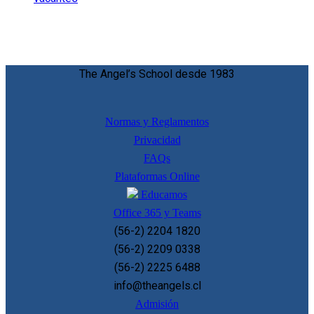
The Angel’s School desde 1983
Normas y Reglamentos
Privacidad
FAQs
Plataformas Online
Educamos
Office 365 y Teams
(56-2) 2204 1820
(56-2) 2209 0338
(56-2) 2225 6488
info@theangels.cl
Admisión