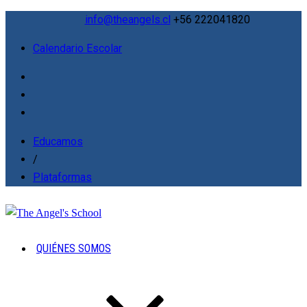
info@theangels.cl
+56 222041820
Calendario Escolar
Educamos
/
Plataformas
QUIÉNES SOMOS