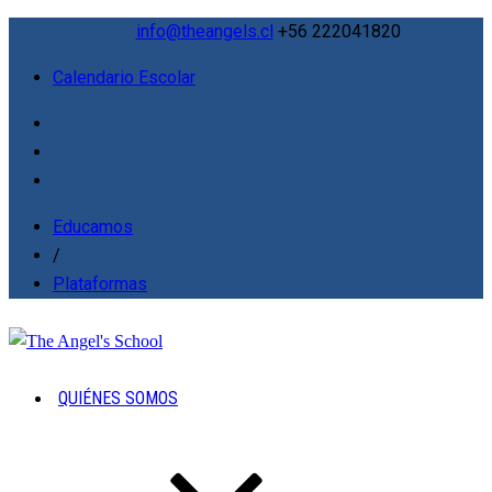
info@theangels.cl
+56 222041820
Calendario Escolar
Educamos
/
Plataformas
QUIÉNES SOMOS