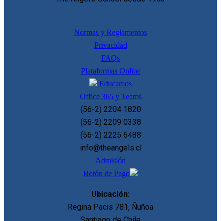
Normas y Reglamentos
Privacidad
FAQs
Plataformas Online
Educamos
Office 365 y Teams
(56-2) 2204 1820
(56-2) 2209 0338
(56-2) 2225 6488
info@theangels.cl
Admisión
Botón de Pago
Ubicación:
Regina Pacis 781, Ñuñoa
Santiago de Chile