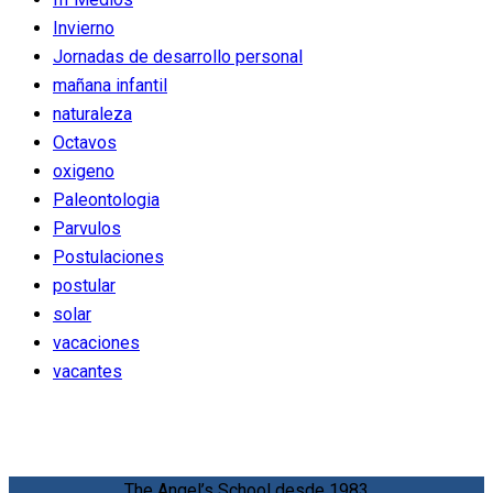
Invierno
Jornadas de desarrollo personal
mañana infantil
naturaleza
Octavos
oxigeno
Paleontologia
Parvulos
Postulaciones
postular
solar
vacaciones
vacantes
The Angel’s School desde 1983