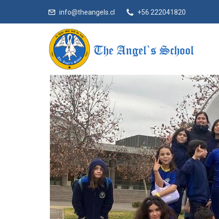
info@theangels.cl
+56 222041820