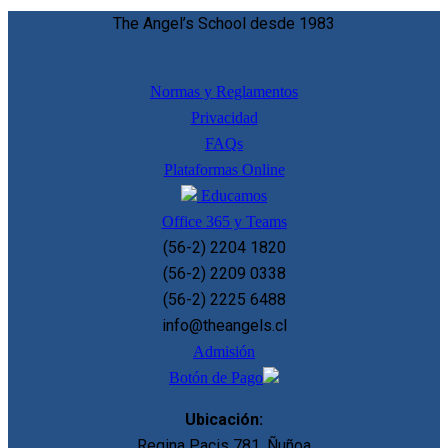
The Angel’s School desde 1983
Normas y Reglamentos
Privacidad
FAQs
Plataformas Online
Educamos
Office 365 y Teams
(56-2) 2204 1820
(56-2) 2209 0338
(56-2) 2225 6488
info@theangels.cl
Admisión
Botón de Pago
Ubicación:
Regina Pacis 781, Ñuñoa