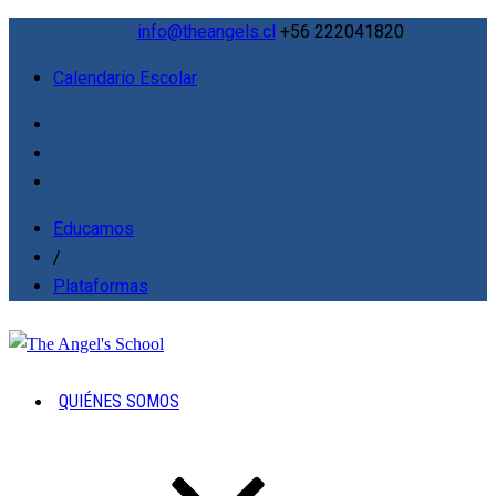
info@theangels.cl
+56 222041820
Calendario Escolar
Educamos
/
Plataformas
QUIÉNES SOMOS