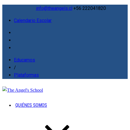
info@theangels.cl
+56 222041820
Calendario Escolar
Educamos
/
Plataformas
QUIÉNES SOMOS