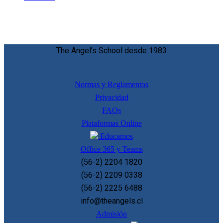
The Angel’s School desde 1983
Normas y Reglamentos
Privacidad
FAQs
Plataformas Online
Educamos
Office 365 y Teams
(56-2) 2204 1820
(56-2) 2209 0338
(56-2) 2225 6488
info@theangels.cl
Admisión