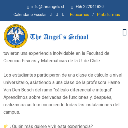
info@theangels.cl
+56 222041820
Calendario Escolar
Educamos
/
Plataformas
Fernanda Herrera Palma
¡De la sala de clases a la universidad!
Nuestros
estudiantes del electivo de matemáticas de IV° medio
tuvieron una experiencia inolvidable en la Facultad de
Ciencias Físicas y Matemáticas de la U. de Chile.
Los estudiantes participaron de una clase de cálculo a nivel
universitario, asistiendo a una clase de la profesora Hanne
Van Den Bosch del ramo “cálculo diferencial e integral”.
Aprendimos sobre derivadas de funciones y, después,
realizamos un tour conociendo todas las instalaciones del
campus.
¿Quién más quiere vivir esta experiencia?