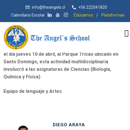
info@theangels.cl
+56 222041820
Calendario Escolar
Educamos
/
Plataformas
Diego Araya
Estimada comunidad queremos compartir con ustedes
la Fase de Exploratoria que realizaron ambos 8 básicos
el dia jueves 10 de abril, al Parque Tricao ubicado en
Santo Domingo, esta actividad multidisciplinaria
involucró a las asignaturas de Ciencias (Biología,
Química y Física)
Equipo de lenguaje y Artes
DIEGO ARAYA