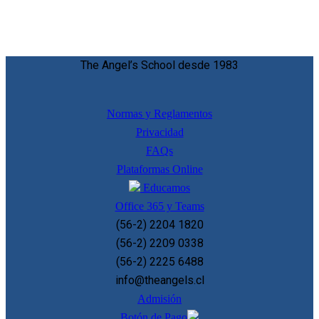
The Angel’s School desde 1983
Normas y Reglamentos
Privacidad
FAQs
Plataformas Online
Educamos
Office 365 y Teams
(56-2) 2204 1820
(56-2) 2209 0338
(56-2) 2225 6488
info@theangels.cl
Admisión
Botón de Pago