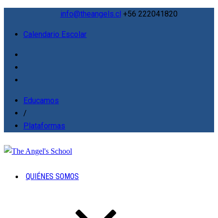
info@theangels.cl
+56 222041820
Calendario Escolar
Educamos
/
Plataformas
QUIÉNES SOMOS