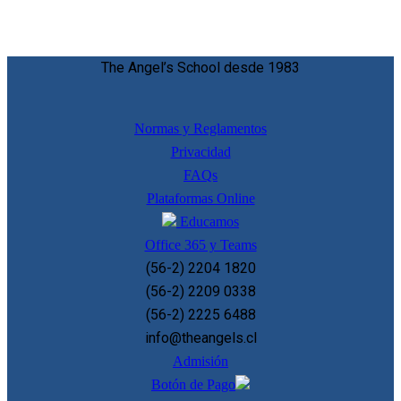
The Angel’s School desde 1983
Normas y Reglamentos
Privacidad
FAQs
Plataformas Online
Educamos
Office 365 y Teams
(56-2) 2204 1820
(56-2) 2209 0338
(56-2) 2225 6488
info@theangels.cl
Admisión
Botón de Pago