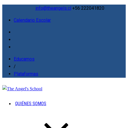
info@theangels.cl
+56 222041820
Calendario Escolar
Educamos
/
Plataformas
QUIÉNES SOMOS