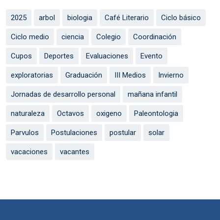
2025
arbol
biologia
Café Literario
Ciclo básico
Ciclo medio
ciencia
Colegio
Coordinación
Cupos
Deportes
Evaluaciones
Evento
exploratorias
Graduación
III Medios
Invierno
Jornadas de desarrollo personal
mañana infantil
naturaleza
Octavos
oxigeno
Paleontologia
Parvulos
Postulaciones
postular
solar
vacaciones
vacantes