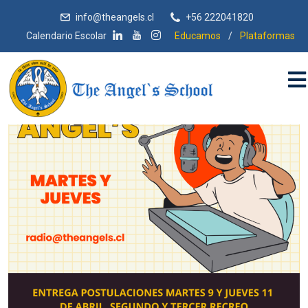
info@theangels.cl
+56 222041820
Calendario Escolar
Educamos
/
Plataformas