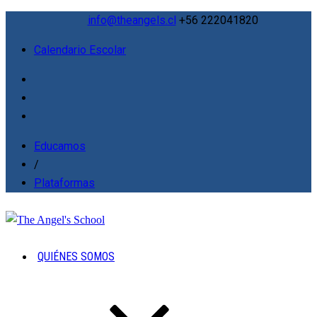
info@theangels.cl
+56 222041820
Calendario Escolar
Educamos
/
Plataformas
QUIÉNES SOMOS