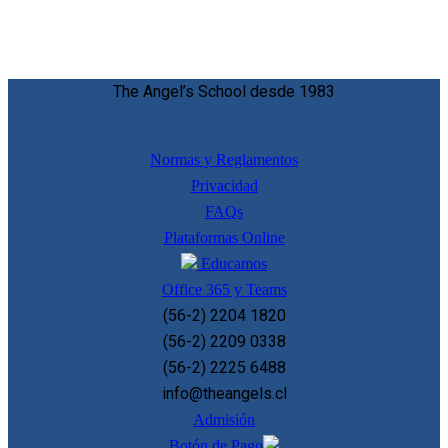
The Angel’s School desde 1983
Normas y Reglamentos
Privacidad
FAQs
Plataformas Online
Educamos
Office 365 y Teams
(56-2) 2204 1820
(56-2) 2209 0338
(56-2) 2225 6488
info@theangels.cl
Admisión
Botón de Pago