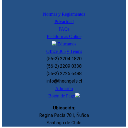
Normas y Reglamentos
Privacidad
FAQs
Plataformas Online
Educamos
Office 365 y Teams
(56-2) 2204 1820
(56-2) 2209 0338
(56-2) 2225 6488
info@theangels.cl
Admisión
Botón de Pago
Ubicación:
Regina Pacis 781, Ñuñoa
Santiago de Chile