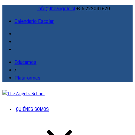
info@theangels.cl
+56 222041820
Calendario Escolar
Educamos
/
Plataformas
QUIÉNES SOMOS